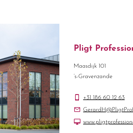
Pligt Professio
Maasdijk 101
’s-Gravenzande
+31 186 60 12 63
GerardH@PligtProfe
www.pligtprofessiona