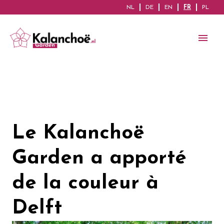
NL
DE
EN
FR
PL
Le Kalanchoë
Garden a apporté
de la couleur à
Delft