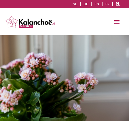
NL
DE
EN
FR
PL