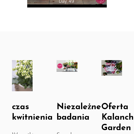
Niezależne
Oferta
czas
badania
Kalanch
kwitnienia
Garden