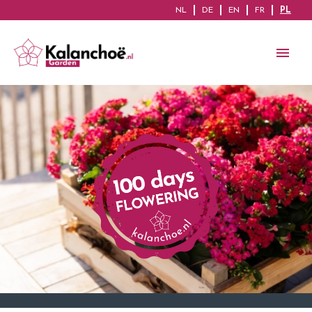
NL
DE
EN
FR
PL