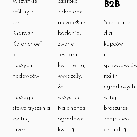
Szeroko
Wszystkie
B2B
zakrojone,
rośliny z
niezależne
Specjalnie
serii
badania,
dla
„Garden
zwane
kupców
Kalanchoë”
testami
i
od
kwitnienia,
sprzedawcó
naszych
wykazały,
roślin
hodowców
że
ogrodowych:
z
wszystkie
w tej
naszego
Kalanchoe
broszurze
stowarzyszenia
ogrodowe
znajdziesz
kwitną
kwitną
aktualną
przez