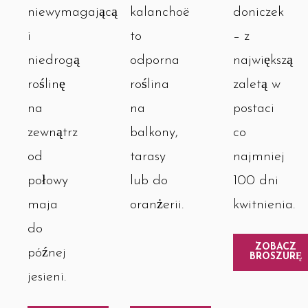
kalanchoë
doniczek
niewymagającą
to
– z
i
odporna
największą
niedrogą
roślina
zaletą w
roślinę
na
postaci
na
balkony,
co
zewnątrz
tarasy
najmniej
od
lub do
100 dni
połowy
oranżerii.
kwitnienia.
maja
do
ZOBACZ
późnej
BROSZURĘ
jesieni.