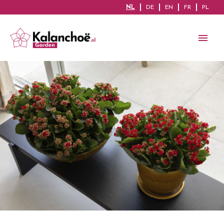
NL
DE
EN
FR
PL